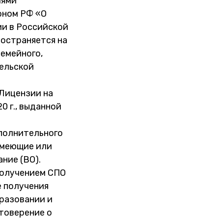
иями
коном РФ «О
ии в Российской
остраняется на
семейного,
тельской
Лицензии на
0 г., выданной
полнительного
имеющие или
ние (ВО).
получением СПО
е получения
разовании и
товерение о