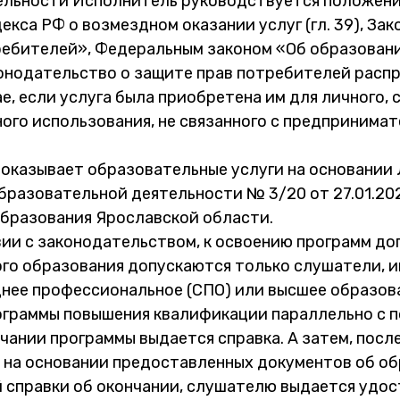
ельности Исполнитель руководствуется положен
екса РФ о возмездном оказании услуг (гл. 39), За
ребителей», Федеральным законом «Об образован
онодательство о защите прав потребителей распр
ае, если услуга была приобретена им для личного, 
ого использования, не связанного с предпринима
оказывает образовательные услуги на основании 
разовательной деятельности № 3/20 от 27.01.202
бразования Ярославской области.
ии с законодательством, к освоению программ до
го образования допускаются только слушатели, 
нее профессиональное (СПО) или высшее образова
ограммы повышения квалификации параллельно с 
нчании программы выдается справка. А затем, посл
 на основании предоставленных документов об об
 справки об окончании, слушателю выдается удос