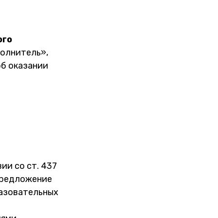
ого
полнитель»,
б оказании
и со ст. 437
предложение
разовательных