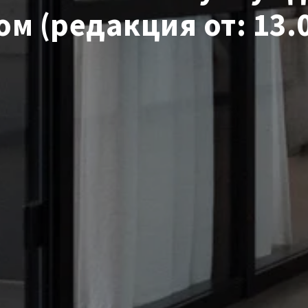
бом
(редакция от: 13.