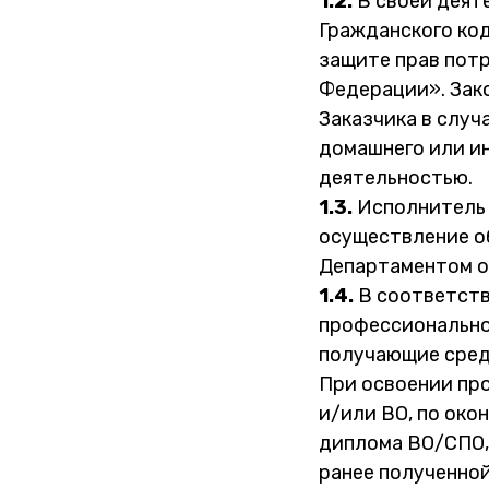
1.2.
В своей деят
Гражданского код
защите прав пот
Федерации». Зак
Заказчика в случ
домашнего или ин
деятельностью.
1.3.
Исполнитель 
осуществление об
Департаментом о
1.4.
В соответств
профессионально
получающие сред
При освоении пр
и/или ВО, по око
диплома ВО/СПО,
ранее полученной