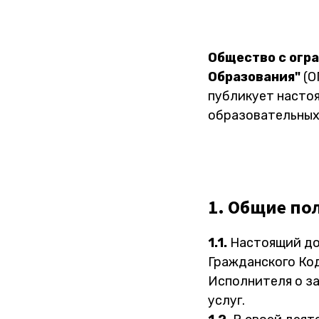
Общество с огр
Образования"
(О
публикует насто
образовательных
1. Общие по
1.1.
Настоящий док
Гражданского Ко
Исполнителя о з
услуг.